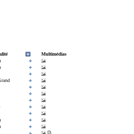
lité
Multimédias
n
n
Grand
e
n
n