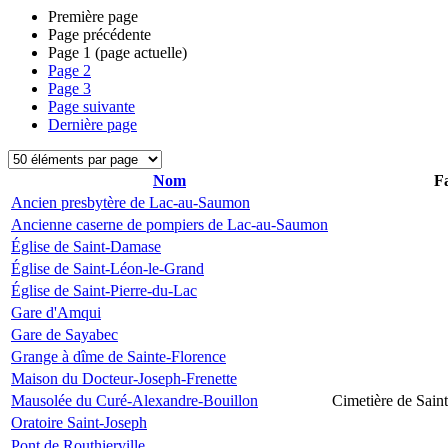
Première page
Page précédente
Page
1
(page actuelle)
Page
2
Page
3
Page suivante
Dernière page
Nom
Fa
Ancien presbytère de Lac-au-Saumon
Ancienne caserne de pompiers de Lac-au-Saumon
Église de Saint-Damase
Église de Saint-Léon-le-Grand
Église de Saint-Pierre-du-Lac
Gare d'Amqui
Gare de Sayabec
Grange à dîme de Sainte-Florence
Maison du Docteur-Joseph-Frenette
Mausolée du Curé-Alexandre-Bouillon
Cimetière de Sain
Oratoire Saint-Joseph
Pont de Routhierville