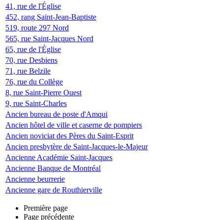
41, rue de l'Église
452, rang Saint-Jean-Baptiste
519, route 297 Nord
565, rue Saint-Jacques Nord
65, rue de l'Église
70, rue Desbiens
71, rue Belzile
76, rue du Collège
8, rue Saint-Pierre Ouest
9, rue Saint-Charles
Ancien bureau de poste d'Amqui
Ancien hôtel de ville et caserne de pompiers
Ancien noviciat des Pères du Saint-Esprit
Ancien presbytère de Saint-Jacques-le-Majeur
Ancienne Académie Saint-Jacques
Ancienne Banque de Montréal
Ancienne beurrerie
Ancienne gare de Routhierville
Première page
Page précédente