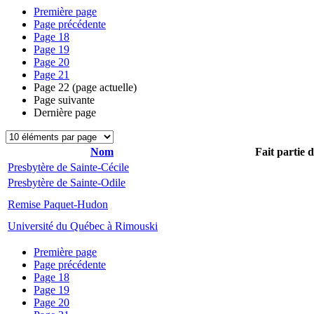
Première page
Page précédente
Page
18
Page
19
Page
20
Page
21
Page
22
(page actuelle)
Page suivante
Dernière page
Nom
Fait partie 
Presbytère de Sainte-Cécile
Presbytère de Sainte-Odile
Remise Paquet-Hudon
Université du Québec à Rimouski
Première page
Page précédente
Page
18
Page
19
Page
20