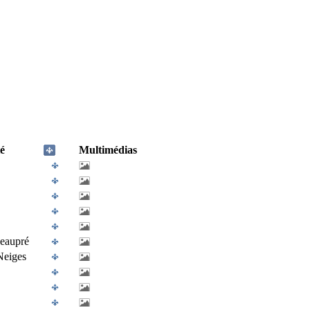
é
Multimédias
eaupré
Neiges