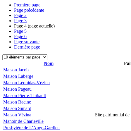
Première page
Page précédente
Page
2
Page
3
Page
4
(page actuelle)
Page
5
Page
6
Page suivante
Dernière page
Nom
Fai
Maison Jacob
Maison Laberge
Maison Léonidas-Vézina
Maison Pageau
Maison Pierre-Thibault
Maison Racine
Maison Simard
Maison Vézina
Site patrimonial d
Manoir de Charleville
Presbytère de L'Ange-Gardien