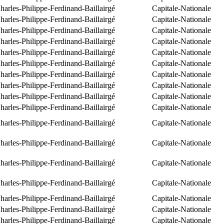
arles-Philippe-Ferdinand-Baillairgé
Capitale-Nationale
arles-Philippe-Ferdinand-Baillairgé
Capitale-Nationale
arles-Philippe-Ferdinand-Baillairgé
Capitale-Nationale
arles-Philippe-Ferdinand-Baillairgé
Capitale-Nationale
arles-Philippe-Ferdinand-Baillairgé
Capitale-Nationale
arles-Philippe-Ferdinand-Baillairgé
Capitale-Nationale
arles-Philippe-Ferdinand-Baillairgé
Capitale-Nationale
arles-Philippe-Ferdinand-Baillairgé
Capitale-Nationale
arles-Philippe-Ferdinand-Baillairgé
Capitale-Nationale
arles-Philippe-Ferdinand-Baillairgé
Capitale-Nationale
arles-Philippe-Ferdinand-Baillairgé
Capitale-Nationale
arles-Philippe-Ferdinand-Baillairgé
Capitale-Nationale
arles-Philippe-Ferdinand-Baillairgé
Capitale-Nationale
arles-Philippe-Ferdinand-Baillairgé
Capitale-Nationale
arles-Philippe-Ferdinand-Baillairgé
Capitale-Nationale
arles-Philippe-Ferdinand-Baillairgé
Capitale-Nationale
arles-Philippe-Ferdinand-Baillairgé
Capitale-Nationale