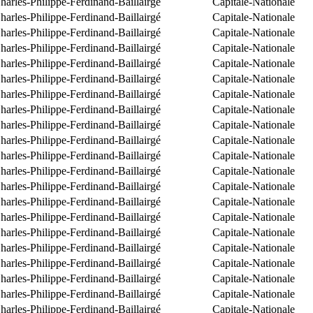
arles-Philippe-Ferdinand-Baillairgé
Capitale-Nationale
arles-Philippe-Ferdinand-Baillairgé
Capitale-Nationale
arles-Philippe-Ferdinand-Baillairgé
Capitale-Nationale
arles-Philippe-Ferdinand-Baillairgé
Capitale-Nationale
arles-Philippe-Ferdinand-Baillairgé
Capitale-Nationale
arles-Philippe-Ferdinand-Baillairgé
Capitale-Nationale
arles-Philippe-Ferdinand-Baillairgé
Capitale-Nationale
arles-Philippe-Ferdinand-Baillairgé
Capitale-Nationale
arles-Philippe-Ferdinand-Baillairgé
Capitale-Nationale
arles-Philippe-Ferdinand-Baillairgé
Capitale-Nationale
arles-Philippe-Ferdinand-Baillairgé
Capitale-Nationale
arles-Philippe-Ferdinand-Baillairgé
Capitale-Nationale
arles-Philippe-Ferdinand-Baillairgé
Capitale-Nationale
arles-Philippe-Ferdinand-Baillairgé
Capitale-Nationale
arles-Philippe-Ferdinand-Baillairgé
Capitale-Nationale
arles-Philippe-Ferdinand-Baillairgé
Capitale-Nationale
arles-Philippe-Ferdinand-Baillairgé
Capitale-Nationale
arles-Philippe-Ferdinand-Baillairgé
Capitale-Nationale
arles-Philippe-Ferdinand-Baillairgé
Capitale-Nationale
arles-Philippe-Ferdinand-Baillairgé
Capitale-Nationale
arles-Philippe-Ferdinand-Baillairgé
Capitale-Nationale