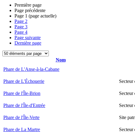
Première page
Page précédente
Page
1
(page actuelle)
Page
2
Page
3
Page
4
Page suivante
Dernière page
Nom
Phare de L'Anse-à-la-Cabane
Phare de L'Échouerie
Secteur
Phare de l'Île-Brion
Secteur 
Phare de l'Île-d'Entrée
Secteur 
Phare de l'Île-Verte
Site pat
Phare de La Martre
Secteur 