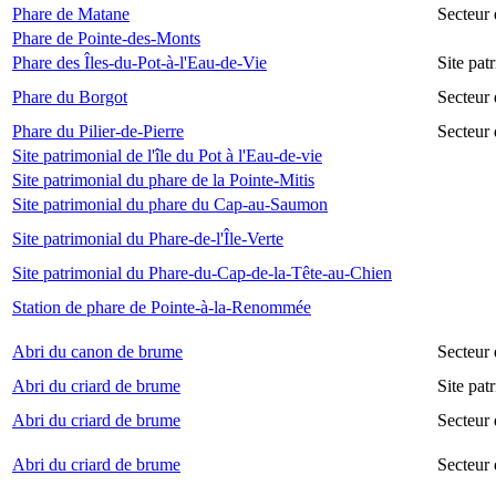
Phare de Matane
Secteur
Phare de Pointe-des-Monts
Phare des Îles-du-Pot-à-l'Eau-de-Vie
Site pat
Phare du Borgot
Secteur
Phare du Pilier-de-Pierre
Secteur 
Site patrimonial de l'île du Pot à l'Eau-de-vie
Site patrimonial du phare de la Pointe-Mitis
Site patrimonial du phare du Cap-au-Saumon
Site patrimonial du Phare-de-l'Île-Verte
Site patrimonial du Phare-du-Cap-de-la-Tête-au-Chien
Station de phare de Pointe-à-la-Renommée
Abri du canon de brume
Secteur
Abri du criard de brume
Site pa
Abri du criard de brume
Secteur
Abri du criard de brume
Secteur