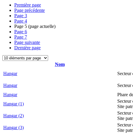
Première page
Page précédente
Page
3
Page
4
Page
5
(page actuelle)
Page
6
Page
7
Page suivante
Dernière page
Nom
Hangar
Secteur 
Hangar
Secteur
Hangar
Phare d
Secteur 
Hangar (1)
Site pat
Secteur 
Hangar (2)
Site pat
Secteur 
Hangar (3)
Site pat