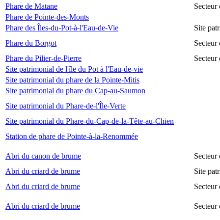
Phare de Matane
Secteur
Phare de Pointe-des-Monts
Phare des Îles-du-Pot-à-l'Eau-de-Vie
Site pat
Phare du Borgot
Secteur
Phare du Pilier-de-Pierre
Secteur 
Site patrimonial de l'île du Pot à l'Eau-de-vie
Site patrimonial du phare de la Pointe-Mitis
Site patrimonial du phare du Cap-au-Saumon
Site patrimonial du Phare-de-l'Île-Verte
Site patrimonial du Phare-du-Cap-de-la-Tête-au-Chien
Station de phare de Pointe-à-la-Renommée
Abri du canon de brume
Secteur
Abri du criard de brume
Site pa
Abri du criard de brume
Secteur
Abri du criard de brume
Secteur