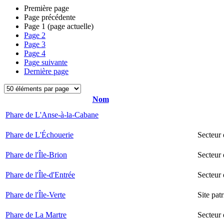
Première page
Page précédente
Page
1
(page actuelle)
Page
2
Page
3
Page
4
Page suivante
Dernière page
Nom
Phare de L'Anse-à-la-Cabane
Phare de L'Échouerie
Secteur
Phare de l'Île-Brion
Secteur 
Phare de l'Île-d'Entrée
Secteur 
Phare de l'Île-Verte
Site pat
Phare de La Martre
Secteur 