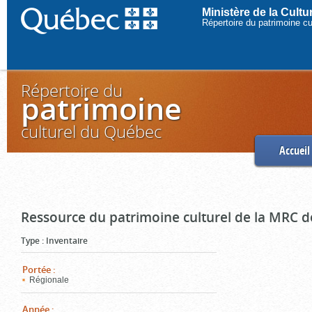
Ministère de la Cult
Répertoire du patrimoine c
Répertoire du
patrimoine
culturel du Québec
Accueil
Ressource du patrimoine culturel de la MRC d
Type
:
Inventaire
Portée
:
Régionale
Année
: