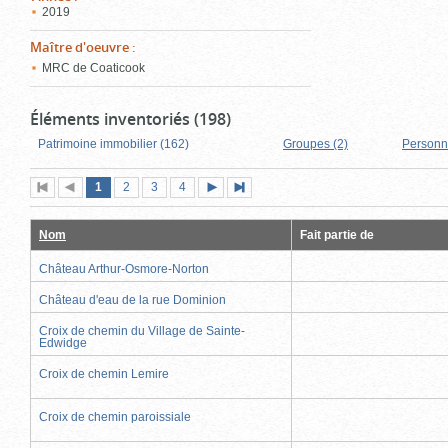
2019
Maître d'oeuvre
:
MRC de Coaticook
Éléments inventoriés (198)
Patrimoine immobilier (162)
Groupes (2)
Personn
Page
(page
Page
Page
Page
1
Première
2
Page
3
4
Page
Dernière
actuelle)
page
précédente
suivante
page
Nom
Fait partie de
Château Arthur-Osmore-Norton
Château d'eau de la rue Dominion
Croix de chemin du Village de Sainte-
Edwidge
Croix de chemin Lemire
Croix de chemin paroissiale