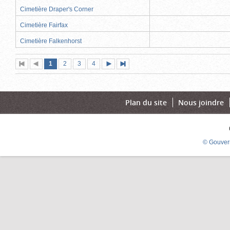
Cimetière Draper's Corner
Cimetière Fairfax
Cimetière Falkenhorst
Page
(page
Page
Page
Page
1
Première
2
Page
3
4
Page
Dernière
actuelle)
page
précédente
suivante
page
Plan du site
Nous joindre
© Gouver