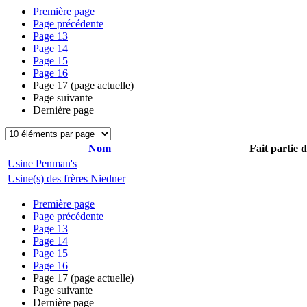
Première page
Page précédente
Page
13
Page
14
Page
15
Page
16
Page
17
(page actuelle)
Page suivante
Dernière page
Nom
Fait partie 
Usine Penman's
Usine(s) des frères Niedner
Première page
Page précédente
Page
13
Page
14
Page
15
Page
16
Page
17
(page actuelle)
Page suivante
Dernière page