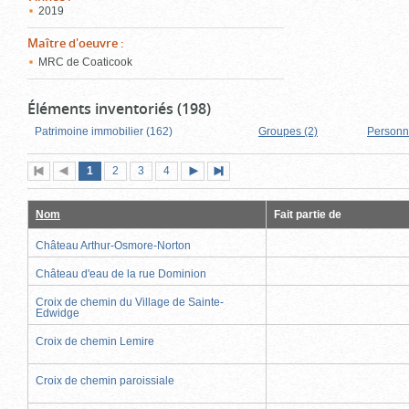
2019
Maître d'oeuvre
:
MRC de Coaticook
Éléments inventoriés (198)
Patrimoine immobilier (162)
Groupes (2)
Personn
Page
(page
Page
Page
Page
1
Première
2
Page
3
4
Page
Dernière
actuelle)
page
précédente
suivante
page
Nom
Fait partie de
Château Arthur-Osmore-Norton
Château d'eau de la rue Dominion
Croix de chemin du Village de Sainte-
Edwidge
Croix de chemin Lemire
Croix de chemin paroissiale