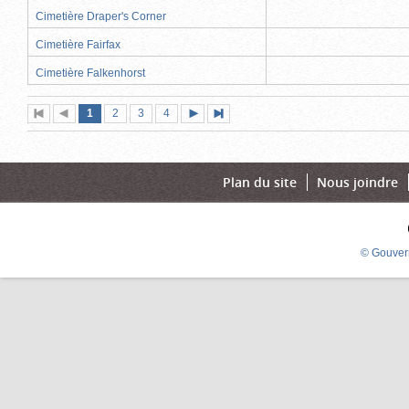
Cimetière Draper's Corner
Cimetière Fairfax
Cimetière Falkenhorst
Page
(page
Page
Page
Page
1
Première
2
Page
3
4
Page
Dernière
actuelle)
page
précédente
suivante
page
Plan du site
Nous joindre
© Gouver