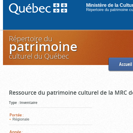
Ministère de la Cult
Répertoire du patrimoine c
Répertoire du
patrimoine
culturel du Québec
Accueil
Ressource du patrimoine culturel de la MRC d
Type
:
Inventaire
Portée
:
Régionale
Année
: