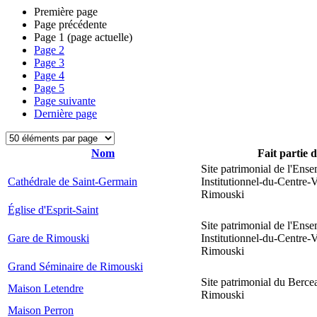
Première page
Page précédente
Page
1
(page actuelle)
Page
2
Page
3
Page
4
Page
5
Page suivante
Dernière page
Nom
Fait partie 
Site patrimonial de l'Ens
Cathédrale de Saint-Germain
Institutionnel-du-Centre-V
Rimouski
Église d'Esprit-Saint
Site patrimonial de l'Ens
Gare de Rimouski
Institutionnel-du-Centre-V
Rimouski
Grand Séminaire de Rimouski
Site patrimonial du Berce
Maison Letendre
Rimouski
Maison Perron