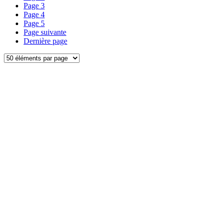
Page
3
Page
4
Page
5
Page suivante
Dernière page