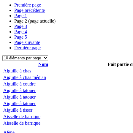
Première page
Page précédente
Page
1
Page
2
(page actuelle)
Page
3
Page
4
Page
5
Page suivante
Dernière page
Nom
Fait partie d
Aiguille à chas
Aiguille à chas médian
Aiguille à coudre
Aiguille à tatouer
Aiguille à tatouer
Aiguille à tatouer
Aiguille à tisser
Aisselle de barrique
Aisselle de barrique
Alène