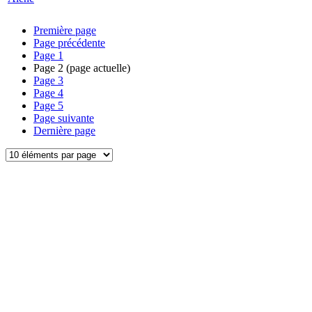
Première page
Page précédente
Page
1
Page
2
(page actuelle)
Page
3
Page
4
Page
5
Page suivante
Dernière page