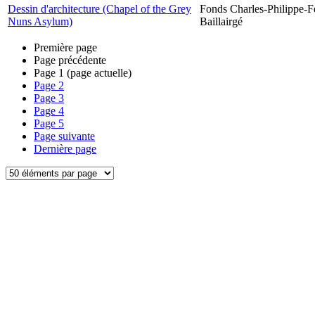
Dessin d'architecture (Chapel of the Grey
Fonds Charles-Philippe-F
Nuns Asylum)
Baillairgé
Première page
Page précédente
Page
1
(page actuelle)
Page
2
Page
3
Page
4
Page
5
Page suivante
Dernière page