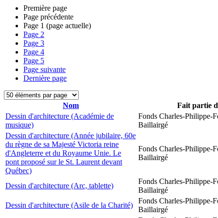
Première page
Page précédente
Page
1
(page actuelle)
Page
2
Page
3
Page
4
Page
5
Page suivante
Dernière page
Nom
Fait partie 
Dessin d'architecture (Académie de
Fonds Charles-Philippe-F
musique)
Baillairgé
Dessin d'architecture (Année jubilaire, 60e
du règne de sa Majesté Victoria reine
Fonds Charles-Philippe-F
d'Angleterre et du Royaume Unie. Le
Baillairgé
pont proposé sur le St. Laurent devant
Québec)
Fonds Charles-Philippe-F
Dessin d'architecture (Arc, tablette)
Baillairgé
Fonds Charles-Philippe-F
Dessin d'architecture (Asile de la Charité)
Baillairgé