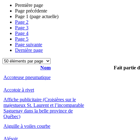
Première page
Page précédente
Page
1
(page actuelle)
Page
2
Page
3
Page
4
Page
5
Page suivante
Dernière page
Nom
Fait partie 
Accoteuse pneumatique
Accotoir à rivet
Affiche publicitaire (Croisières sur le
majestueux St. Laurent et l’incomparable
Saguenay dans la belle province de
Québec)
Aiguille à voiles courbe
Alésoir