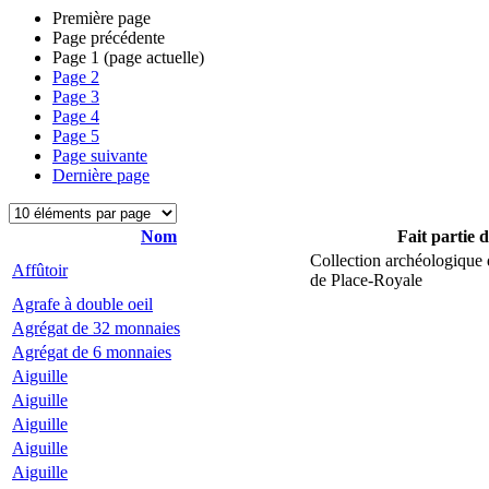
Première page
Page précédente
Page
1
(page actuelle)
Page
2
Page
3
Page
4
Page
5
Page suivante
Dernière page
Nom
Fait partie 
Collection archéologique 
Affûtoir
de Place-Royale
Agrafe à double oeil
Agrégat de 32 monnaies
Agrégat de 6 monnaies
Aiguille
Aiguille
Aiguille
Aiguille
Aiguille