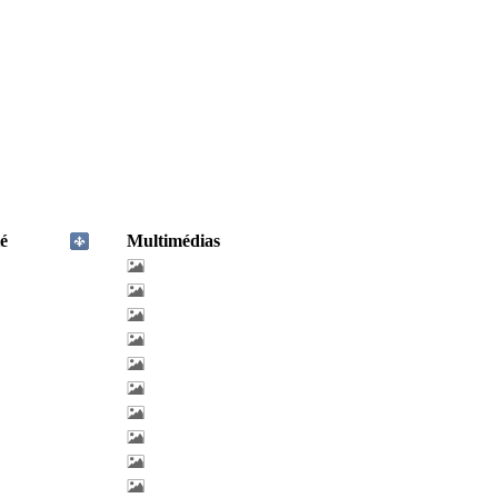
é
Multimédias