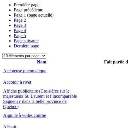
Première page
Page précédente
Page
1
(page actuelle)
Page
2
Page
3
Page
4
Page
5
Page suivante
Dernière page
Nom
Fait partie 
Accoteuse pneumatique
Accotoir à rivet
Affiche publicitaire (Croisières sur le
majestueux St. Laurent et l’incomparable
Saguenay dans la belle province de
Québec)
Aiguille à voiles courbe
Alésoir