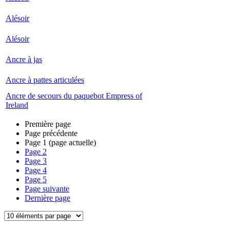
Alésoir
Alésoir
Ancre à jas
Ancre à pattes articulées
Ancre de secours du paquebot Empress of
Ireland
Première page
Page précédente
Page
1
(page actuelle)
Page
2
Page
3
Page
4
Page
5
Page suivante
Dernière page