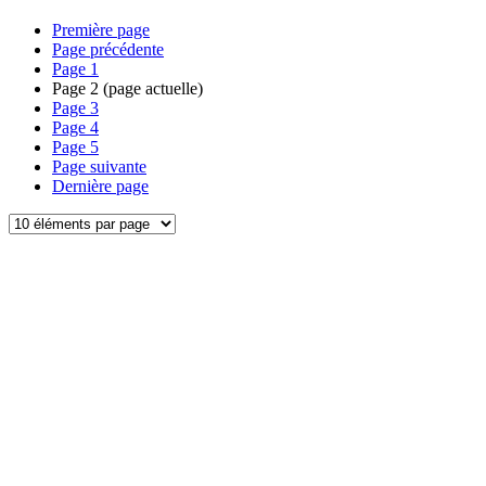
Première page
Page précédente
Page
1
Page
2
(page actuelle)
Page
3
Page
4
Page
5
Page suivante
Dernière page