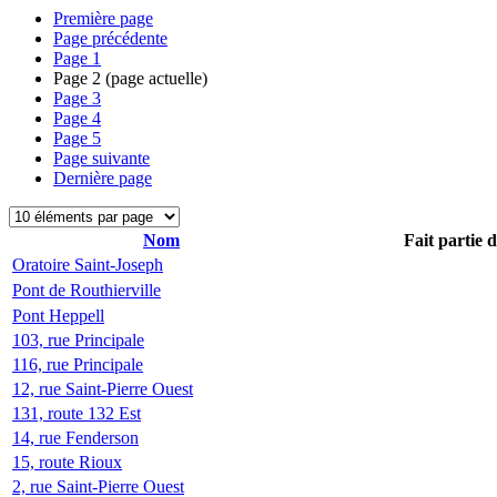
Première page
Page précédente
Page
1
Page
2
(page actuelle)
Page
3
Page
4
Page
5
Page suivante
Dernière page
Nom
Fait partie 
Oratoire Saint-Joseph
Pont de Routhierville
Pont Heppell
103, rue Principale
116, rue Principale
12, rue Saint-Pierre Ouest
131, route 132 Est
14, rue Fenderson
15, route Rioux
2, rue Saint-Pierre Ouest