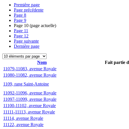
Première page
Page précédente
Page
8
Page
9
Page
10
(page actuelle)
Page
11
Page
12
Page suivante
Dernière page
Nom
Fait partie 
11079-11083, avenue Royale
11080-11082, avenue Royale
1109, rang Saint-Antoine
11092-11096, avenue Royale
11097-11099, avenue Royale
11100-11102, avenue Royale
11111-11113, avenue Royale
11114, avenue Royale
11122, avenue Royale