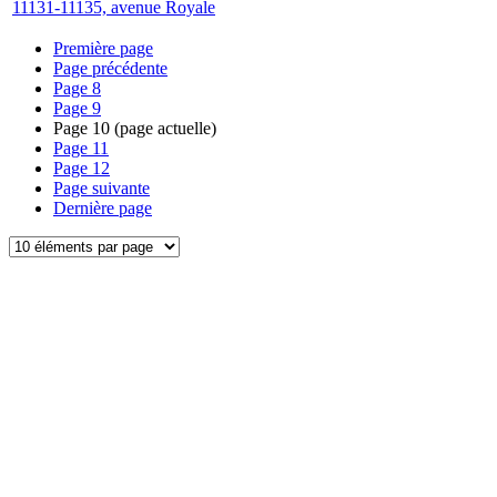
11131-11135, avenue Royale
Première page
Page précédente
Page
8
Page
9
Page
10
(page actuelle)
Page
11
Page
12
Page suivante
Dernière page