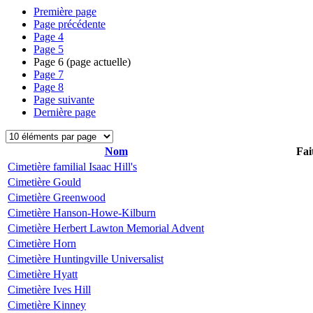
Première page
Page précédente
Page
4
Page
5
Page
6
(page actuelle)
Page
7
Page
8
Page suivante
Dernière page
Nom
Fai
Cimetière familial Isaac Hill's
Cimetière Gould
Cimetière Greenwood
Cimetière Hanson-Howe-Kilburn
Cimetière Herbert Lawton Memorial Advent
Cimetière Horn
Cimetière Huntingville Universalist
Cimetière Hyatt
Cimetière Ives Hill
Cimetière Kinney