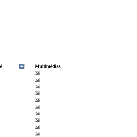
é
Multimédias