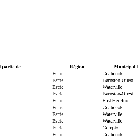
t partie de
Région
Municipalit
Estrie
Coaticook
Estrie
Barnston-Ouest
Estrie
Waterville
Estrie
Barnston-Ouest
Estrie
East Hereford
Estrie
Coaticook
Estrie
Waterville
Estrie
Waterville
Estrie
Compton
Estrie
Coaticook