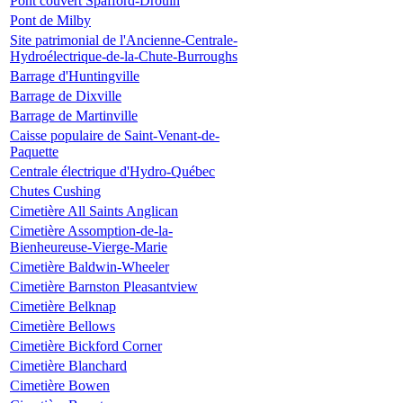
Pont couvert Spafford-Drouin
Pont de Milby
Site patrimonial de l'Ancienne-Centrale-
Hydroélectrique-de-la-Chute-Burroughs
Barrage d'Huntingville
Barrage de Dixville
Barrage de Martinville
Caisse populaire de Saint-Venant-de-
Paquette
Centrale électrique d'Hydro-Québec
Chutes Cushing
Cimetière All Saints Anglican
Cimetière Assomption-de-la-
Bienheureuse-Vierge-Marie
Cimetière Baldwin-Wheeler
Cimetière Barnston Pleasantview
Cimetière Belknap
Cimetière Bellows
Cimetière Bickford Corner
Cimetière Blanchard
Cimetière Bowen