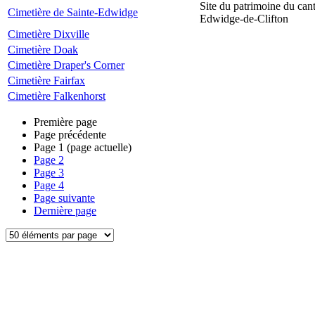
Site du patrimoine du can
Cimetière de Sainte-Edwidge
Edwidge-de-Clifton
Cimetière Dixville
Cimetière Doak
Cimetière Draper's Corner
Cimetière Fairfax
Cimetière Falkenhorst
Première page
Page précédente
Page
1
(page actuelle)
Page
2
Page
3
Page
4
Page suivante
Dernière page