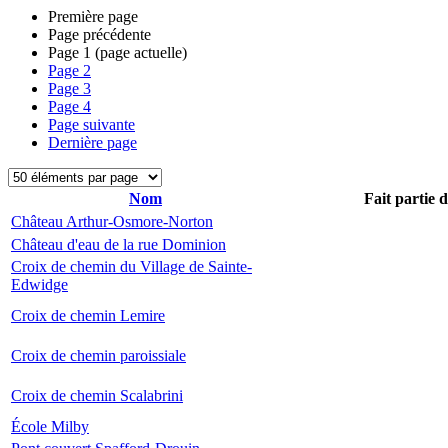
Première page
Page précédente
Page
1
(page actuelle)
Page
2
Page
3
Page
4
Page suivante
Dernière page
Nom
Fait partie 
Château Arthur-Osmore-Norton
Château d'eau de la rue Dominion
Croix de chemin du Village de Sainte-
Edwidge
Croix de chemin Lemire
Croix de chemin paroissiale
Croix de chemin Scalabrini
École Milby