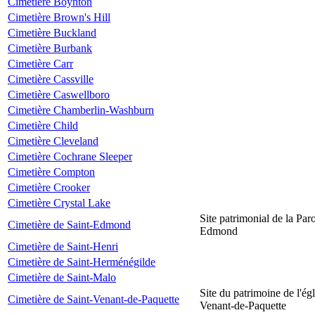
Cimetière Boynton
Cimetière Brown's Hill
Cimetière Buckland
Cimetière Burbank
Cimetière Carr
Cimetière Cassville
Cimetière Caswellboro
Cimetière Chamberlin-Washburn
Cimetière Child
Cimetière Cleveland
Cimetière Cochrane Sleeper
Cimetière Compton
Cimetière Crooker
Cimetière Crystal Lake
Site patrimonial de la Par
Cimetière de Saint-Edmond
Edmond
Cimetière de Saint-Henri
Cimetière de Saint-Herménégilde
Cimetière de Saint-Malo
Site du patrimoine de l'égl
Cimetière de Saint-Venant-de-Paquette
Venant-de-Paquette