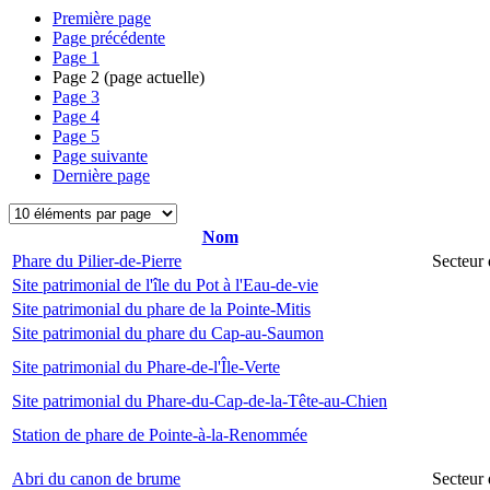
Première page
Page précédente
Page
1
Page
2
(page actuelle)
Page
3
Page
4
Page
5
Page suivante
Dernière page
Nom
Phare du Pilier-de-Pierre
Secteur 
Site patrimonial de l'île du Pot à l'Eau-de-vie
Site patrimonial du phare de la Pointe-Mitis
Site patrimonial du phare du Cap-au-Saumon
Site patrimonial du Phare-de-l'Île-Verte
Site patrimonial du Phare-du-Cap-de-la-Tête-au-Chien
Station de phare de Pointe-à-la-Renommée
Abri du canon de brume
Secteur