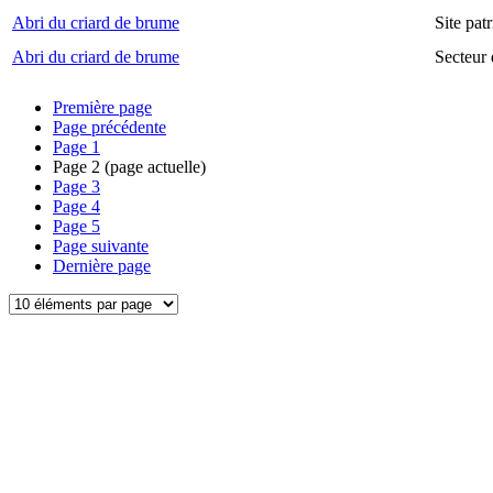
Abri du criard de brume
Site pa
Abri du criard de brume
Secteur
Première page
Page précédente
Page
1
Page
2
(page actuelle)
Page
3
Page
4
Page
5
Page suivante
Dernière page