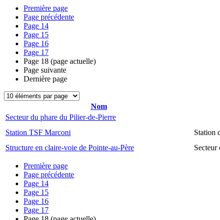
Première page
Page précédente
Page
14
Page
15
Page
16
Page
17
Page
18
(page actuelle)
Page suivante
Dernière page
Nom
Secteur du phare du Pilier-de-Pierre
Station TSF Marconi
Station
Structure en claire-voie de Pointe-au-Père
Secteur 
Première page
Page précédente
Page
14
Page
15
Page
16
Page
17
Page
18
(page actuelle)