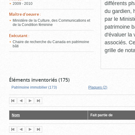
différents p
2009 - 2010
du gardien, 
Maître d'oeuvre
:
par le Minis
Ministère de la Culture, des Communications et
de la Condition féminine
patrimoine b
d'évaluer la
Exécutant
:
associés. Ce
Chaire de recherche du Canada en patrimoine
bâti
grille de not
Éléments inventoriés (175)
Patrimoine immobilier (173)
Plaques (2)
Première
Page
Page
Dernière
page
précédente
suivante
page
Nom
Fait partie de
Première
Page
Page
Dernière
page
précédente
suivante
page