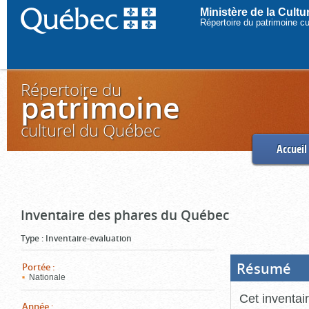
Ministère de la Cult
Répertoire du patrimoine c
Répertoire du
patrimoine
culturel du Québec
Accueil
Inventaire des phares du Québec
Type
:
Inventaire-évaluation
Résumé
(Boi
Portée
:
ouve
Nationale
cliq
pou
Cet inventai
ferm
Année
: