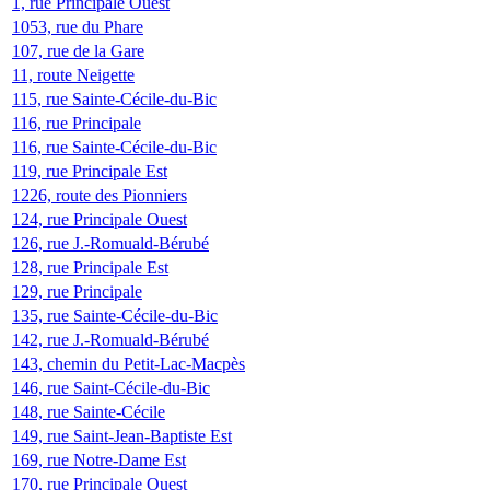
1, rue Principale Ouest
1053, rue du Phare
107, rue de la Gare
11, route Neigette
115, rue Sainte-Cécile-du-Bic
116, rue Principale
116, rue Sainte-Cécile-du-Bic
119, rue Principale Est
1226, route des Pionniers
124, rue Principale Ouest
126, rue J.-Romuald-Bérubé
128, rue Principale Est
129, rue Principale
135, rue Sainte-Cécile-du-Bic
142, rue J.-Romuald-Bérubé
143, chemin du Petit-Lac-Macpès
146, rue Saint-Cécile-du-Bic
148, rue Sainte-Cécile
149, rue Saint-Jean-Baptiste Est
169, rue Notre-Dame Est
170, rue Principale Ouest