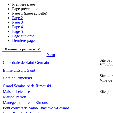
Première page
Page précédente
Page
1
(page actuelle)
Page
2
Page
3
Page
4
Page
5
Page suivante
Dernière page
Nom
Site pat
Cathédrale de Saint-Germain
Ville-d
Église d'Esprit-Saint
Site pat
Gare de Rimouski
Ville-d
Grand Séminaire de Rimouski
Maison Letendre
Site pa
Maison Perron
Manège militaire de Rimouski
Pont couvert de Saint-Anaclet-de-Lessard