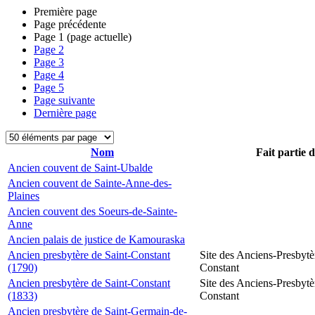
Première page
Page précédente
Page
1
(page actuelle)
Page
2
Page
3
Page
4
Page
5
Page suivante
Dernière page
Nom
Fait partie 
Ancien couvent de Saint-Ubalde
Ancien couvent de Sainte-Anne-des-
Plaines
Ancien couvent des Soeurs-de-Sainte-
Anne
Ancien palais de justice de Kamouraska
Ancien presbytère de Saint-Constant
Site des Anciens-Presbytè
(1790)
Constant
Ancien presbytère de Saint-Constant
Site des Anciens-Presbytè
(1833)
Constant
Ancien presbytère de Saint-Germain-de-