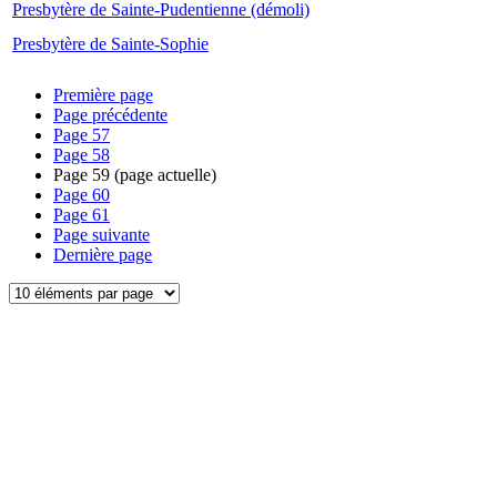
Presbytère de Sainte-Pudentienne (démoli)
Presbytère de Sainte-Sophie
Première page
Page précédente
Page
57
Page
58
Page
59
(page actuelle)
Page
60
Page
61
Page suivante
Dernière page