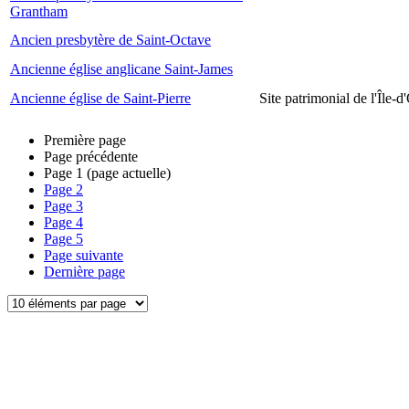
Grantham
Ancien presbytère de Saint-Octave
Ancienne église anglicane Saint-James
Ancienne église de Saint-Pierre
Site patrimonial de l'Île-d
Première page
Page précédente
Page
1
(page actuelle)
Page
2
Page
3
Page
4
Page
5
Page suivante
Dernière page