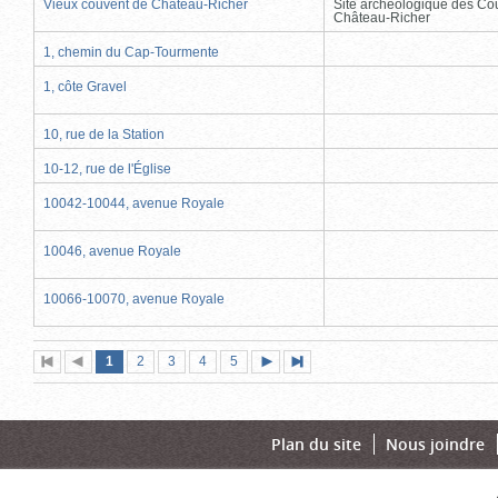
Vieux couvent de Château-Richer
Site archéologique des Co
Château-Richer
1, chemin du Cap-Tourmente
1, côte Gravel
10, rue de la Station
10-12, rue de l'Église
10042-10044, avenue Royale
10046, avenue Royale
10066-10070, avenue Royale
Page
(page
Page
Page
Page
Page
1
Première
2
Page
3
4
5
Page
Dernière
actuelle)
page
précédente
suivante
page
Plan du site
Nous joindre