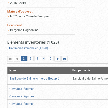
2015 - 2016
Maître d'oeuvre
:
MRC de La Côte-de-Beaupré
Exécutant
:
Bergeron Gagnon inc.
Éléments inventoriés (1 028)
Patrimoine immobilier (1 028)
Page
(page
Page
Page
Page
Page
1
Première
2
Page
3
4
5
Page
Dernière
actuelle)
page
précédente
suivante
page
Nom
Fait partie de
Basilique de Sainte-Anne-de-Beaupré
Sanctuaire de Sainte-Ann
Caveau à légumes
Caveau à légumes
Caveau à légumes