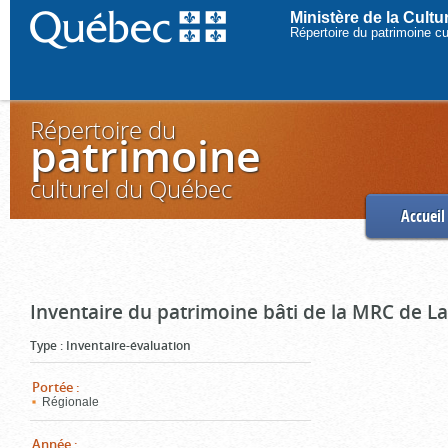
Ministère de la Cult
Répertoire du patrimoine c
Répertoire du
patrimoine
culturel du Québec
Accueil
Inventaire du patrimoine bâti de la MRC de L
Type
:
Inventaire-évaluation
Portée
:
Régionale
Année
: