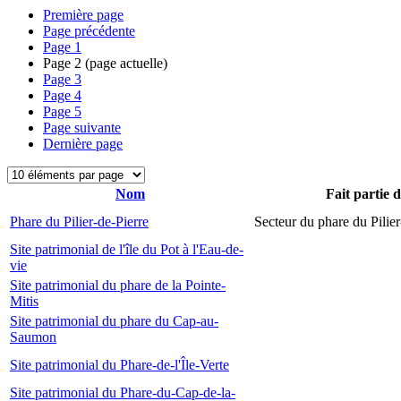
Première page
Page précédente
Page
1
Page
2
(page actuelle)
Page
3
Page
4
Page
5
Page suivante
Dernière page
Nom
Fait partie 
Phare du Pilier-de-Pierre
Secteur du phare du Pilier
Site patrimonial de l'île du Pot à l'Eau-de-
vie
Site patrimonial du phare de la Pointe-
Mitis
Site patrimonial du phare du Cap-au-
Saumon
Site patrimonial du Phare-de-l'Île-Verte
Site patrimonial du Phare-du-Cap-de-la-