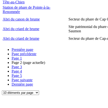
Tête-au-Chien
Station de phare de Pointe-à-la-
Renommée
Abri du canon de brume
Secteur du phare de Cap
Site patrimonial du phare
Abri du criard de brume
Saumon
Abri du criard de brume
Secteur du phare de Cap-
Première page
Page précédente
Page
1
Page
2
(page actuelle)
Page
3
Page
4
Page
5
Page suivante
Dernière page