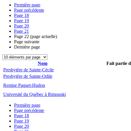
Première page
Page précédente
Page
18
Page
19
Page
20
Page
21
Page
22
(page actuelle)
Page suivante
Dernière page
Nom
Fait partie 
Presbytère de Sainte-Cécile
Presbytère de Sainte-Odile
Remise Paquet-Hudon
Université du Québec à Rimouski
Première page
Page précédente
Page
18
Page
19
Page
20