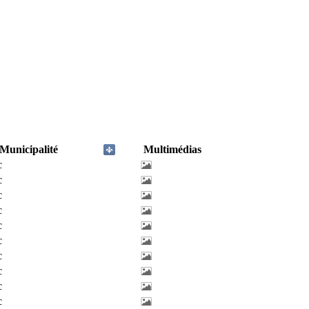
Municipalité
Multimédias
c
c
c
c
c
c
c
c
c
c