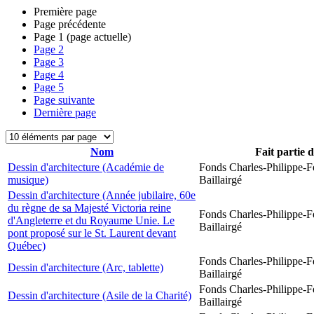
Première page
Page précédente
Page
1
(page actuelle)
Page
2
Page
3
Page
4
Page
5
Page suivante
Dernière page
Nom
Fait partie 
Dessin d'architecture (Académie de
Fonds Charles-Philippe-F
musique)
Baillairgé
Dessin d'architecture (Année jubilaire, 60e
du règne de sa Majesté Victoria reine
Fonds Charles-Philippe-F
d'Angleterre et du Royaume Unie. Le
Baillairgé
pont proposé sur le St. Laurent devant
Québec)
Fonds Charles-Philippe-F
Dessin d'architecture (Arc, tablette)
Baillairgé
Fonds Charles-Philippe-F
Dessin d'architecture (Asile de la Charité)
Baillairgé