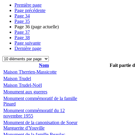
Première page
Page précédente
Page
34
Page
35
Page
36
(page actuelle)
Page
37
Page
38
Page suivante
Dernière page
Nom
Fait partie 
Maison Therrien-Massicotte
Maison Trudel
Maison Trudel-Noël
Monument aux guerres
Monument commémoratif de la famille
Pinard
Monument commémoratif du 12
novembre 1955
Monument de la canonisation de Soeur
Marguerite d'Youville
Monument de la famille Beaulac