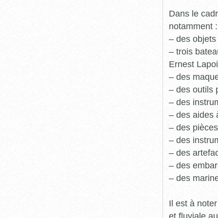
Dans le cadr
notamment :
– des objets
– trois batea
Ernest Lapoi
– des maque
– des outils 
– des instru
– des aides 
– des pièces
– des instru
– des artefa
– des embarc
– des marine
Il est à not
et fluviale 