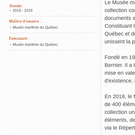
pou
Le Musée ma
ferm
Année
:
collection c
2018 - 2019
documents an
Maître d'oeuvre
:
Constituant 
Musée maritime du Québec
Québec et du
Exécutant
:
unissent la 
Musée maritime du Québec
Fondé en 19
Bernier. Il a
mise en vale
d'existence,
En 2018, le
de 400 éléme
collection u
éléments, de
via le Réper