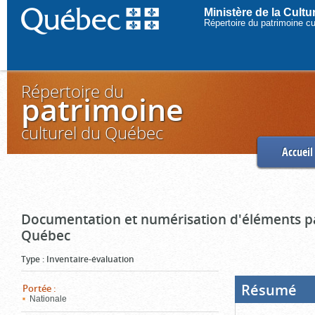
Ministère de la Cult
Répertoire du patrimoine c
Répertoire du
patrimoine
culturel du Québec
Accueil
Documentation et numérisation d'éléments pa
Québec
Type
:
Inventaire-évaluation
Résumé
(Boi
Portée
:
ouve
Nationale
cliq