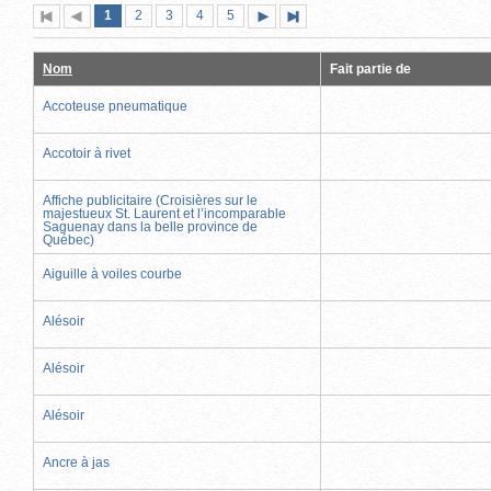
Page
(page
Page
Page
Page
Page
1
Première
2
Page
3
4
5
Page
Dernière
actuelle)
page
précédente
suivante
page
Nom
Fait partie de
Accoteuse pneumatique
Accotoir à rivet
Affiche publicitaire (Croisières sur le
majestueux St. Laurent et l’incomparable
Saguenay dans la belle province de
Québec)
Aiguille à voiles courbe
Alésoir
Alésoir
Alésoir
Ancre à jas