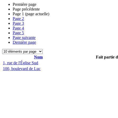
Première page
Page précédente
Page
1
(page actuelle)
Page
2
Page
3
Page
4
Page
5
Page suivante
Dernière page
Nom
Fait partie 
1, rue de l'Église Sud
100, boulevard de Luc