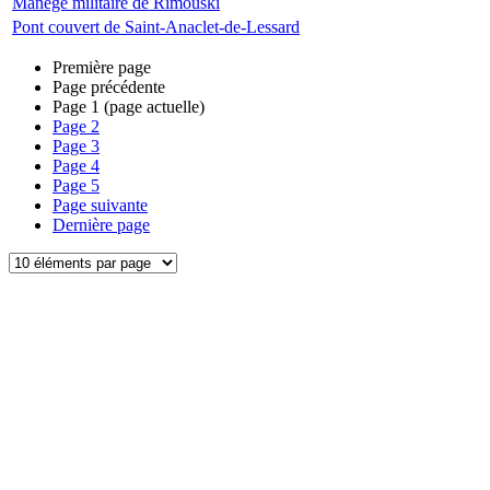
Manège militaire de Rimouski
Pont couvert de Saint-Anaclet-de-Lessard
Première page
Page précédente
Page
1
(page actuelle)
Page
2
Page
3
Page
4
Page
5
Page suivante
Dernière page