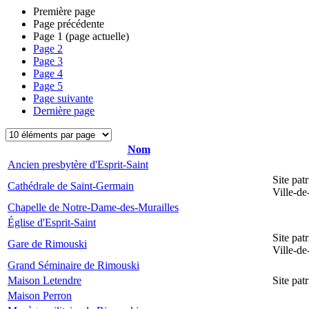
Première page
Page précédente
Page
1
(page actuelle)
Page
2
Page
3
Page
4
Page
5
Page suivante
Dernière page
Nom
Ancien presbytère d'Esprit-Saint
Site pat
Cathédrale de Saint-Germain
Ville-d
Chapelle de Notre-Dame-des-Murailles
Église d'Esprit-Saint
Site pat
Gare de Rimouski
Ville-d
Grand Séminaire de Rimouski
Maison Letendre
Site pa
Maison Perron