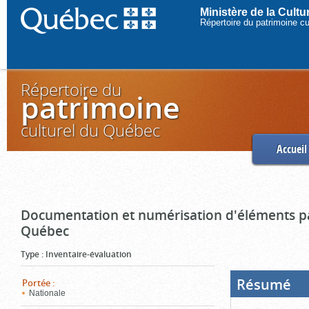
Ministère de la Cult
Répertoire du patrimoine c
Répertoire du
patrimoine
culturel du Québec
Accueil
Documentation et numérisation d'éléments pa
Québec
Type
:
Inventaire-évaluation
Résumé
(Boi
Portée
:
ouve
Nationale
cliq