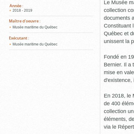
pou
Le Musée ma
ferm
Année
:
collection c
2018 - 2019
documents an
Maître d'oeuvre
:
Constituant 
Musée maritime du Québec
Québec et du
Exécutant
:
unissent la 
Musée maritime du Québec
Fondé en 19
Bernier. Il a
mise en vale
d'existence,
En 2018, le
de 400 éléme
collection u
éléments, de
via le Réper