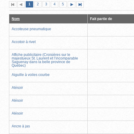
Page
(page
Page
Page
Page
Page
1
Première
2
Page
3
4
5
Page
Dernière
actuelle)
page
précédente
suivante
page
Nom
Fait partie de
Accoteuse pneumatique
Accotoir à rivet
Affiche publicitaire (Croisières sur le
majestueux St. Laurent et l’incomparable
Saguenay dans la belle province de
Québec)
Aiguille à voiles courbe
Alésoir
Alésoir
Alésoir
Ancre à jas