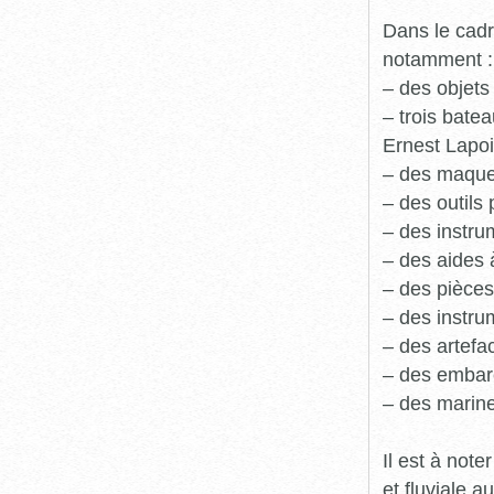
Dans le cadr
notamment :
– des objets
– trois batea
Ernest Lapoi
– des maque
– des outils 
– des instru
– des aides 
– des pièces
– des instru
– des artefa
– des embarc
– des marine
Il est à not
et fluviale 