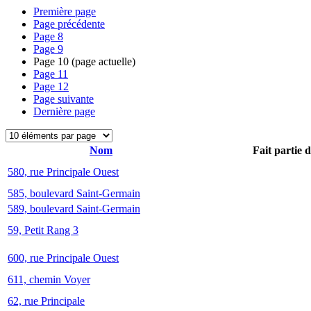
Première page
Page précédente
Page
8
Page
9
Page
10
(page actuelle)
Page
11
Page
12
Page suivante
Dernière page
Nom
Fait partie 
580, rue Principale Ouest
585, boulevard Saint-Germain
589, boulevard Saint-Germain
59, Petit Rang 3
600, rue Principale Ouest
611, chemin Voyer
62, rue Principale