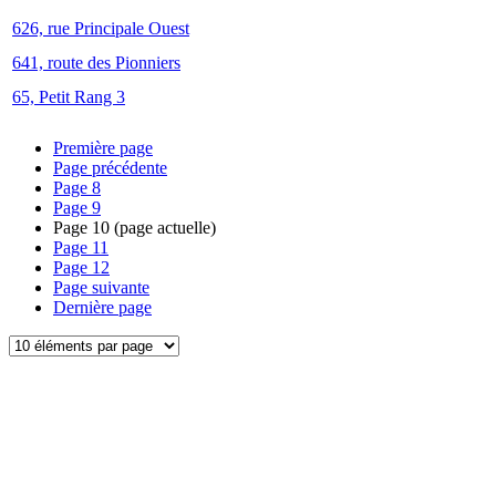
626, rue Principale Ouest
641, route des Pionniers
65, Petit Rang 3
Première page
Page précédente
Page
8
Page
9
Page
10
(page actuelle)
Page
11
Page
12
Page suivante
Dernière page