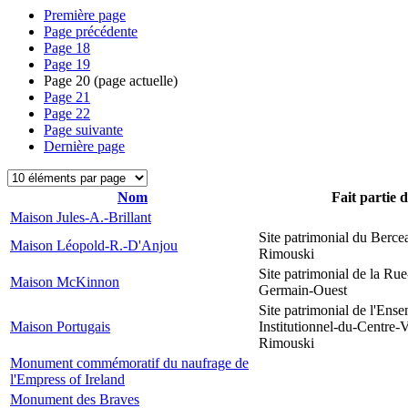
Première page
Page précédente
Page
18
Page
19
Page
20
(page actuelle)
Page
21
Page
22
Page suivante
Dernière page
Nom
Fait partie 
Maison Jules-A.-Brillant
Site patrimonial du Berce
Maison Léopold-R.-D'Anjou
Rimouski
Site patrimonial de la Rue
Maison McKinnon
Germain-Ouest
Site patrimonial de l'Ens
Maison Portugais
Institutionnel-du-Centre-V
Rimouski
Monument commémoratif du naufrage de
l'Empress of Ireland
Monument des Braves