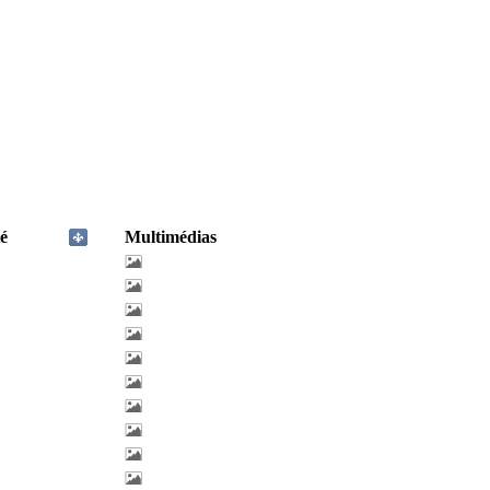
é
Multimédias