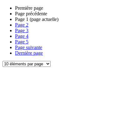
Première page
Page précédente
Page
1
(page actuelle)
Page
2
Page
3
Page
4
Page
5
Page suivante
Dernière page