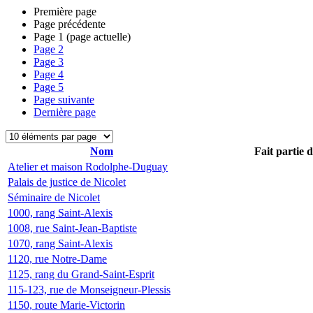
Première page
Page précédente
Page
1
(page actuelle)
Page
2
Page
3
Page
4
Page
5
Page suivante
Dernière page
Nom
Fait partie 
Atelier et maison Rodolphe-Duguay
Palais de justice de Nicolet
Séminaire de Nicolet
1000, rang Saint-Alexis
1008, rue Saint-Jean-Baptiste
1070, rang Saint-Alexis
1120, rue Notre-Dame
1125, rang du Grand-Saint-Esprit
115-123, rue de Monseigneur-Plessis
1150, route Marie-Victorin