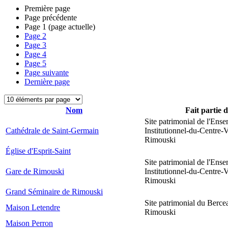
Première page
Page précédente
Page
1
(page actuelle)
Page
2
Page
3
Page
4
Page
5
Page suivante
Dernière page
Nom
Fait partie 
Site patrimonial de l'Ens
Cathédrale de Saint-Germain
Institutionnel-du-Centre-V
Rimouski
Église d'Esprit-Saint
Site patrimonial de l'Ens
Gare de Rimouski
Institutionnel-du-Centre-V
Rimouski
Grand Séminaire de Rimouski
Site patrimonial du Berce
Maison Letendre
Rimouski
Maison Perron