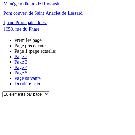
Manège militaire de Rimouski
Pont couvert de Saint-Anaclet-de-Lessard
1, rue Principale Ouest
1053, rue du Phare
Première page
Page précédente
Page
1
(page actuelle)
Page
2
Page
3
Page
4
Page
5
Page suivante
Dernière page