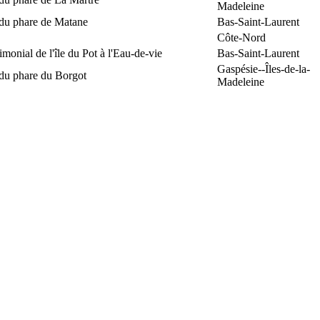
Madeleine
 du phare de Matane
Bas-Saint-Laurent
Côte-Nord
rimonial de l'île du Pot à l'Eau-de-vie
Bas-Saint-Laurent
Gaspésie--Îles-de-la-
 du phare du Borgot
Madeleine