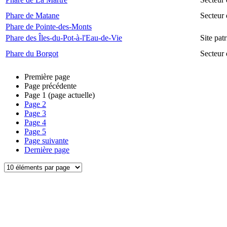
Phare de Matane
Secteur
Phare de Pointe-des-Monts
Phare des Îles-du-Pot-à-l'Eau-de-Vie
Site pat
Phare du Borgot
Secteur
Première page
Page précédente
Page
1
(page actuelle)
Page
2
Page
3
Page
4
Page
5
Page suivante
Dernière page