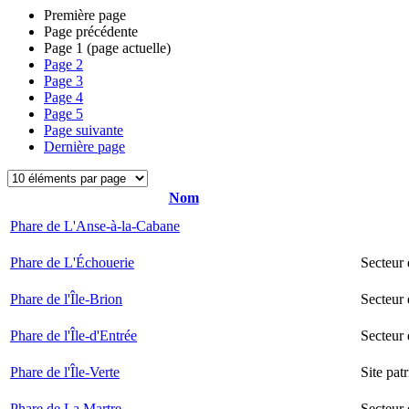
Première page
Page précédente
Page
1
(page actuelle)
Page
2
Page
3
Page
4
Page
5
Page suivante
Dernière page
Nom
Phare de L'Anse-à-la-Cabane
Phare de L'Échouerie
Secteur
Phare de l'Île-Brion
Secteur 
Phare de l'Île-d'Entrée
Secteur 
Phare de l'Île-Verte
Site pat
Phare de La Martre
Secteur 