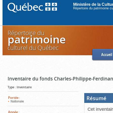
Ministère de la Cult
Répertoire du patrimoine c
Répertoire du
patrimoine
culturel du Québec
Accueil
Inventaire du fonds Charles-Philippe-Ferdinan
Type
:
Inventaire
Résumé
(Boi
Portée
:
ouve
Nationale
cliq
pou
Cet inventai
ferm
Année
: