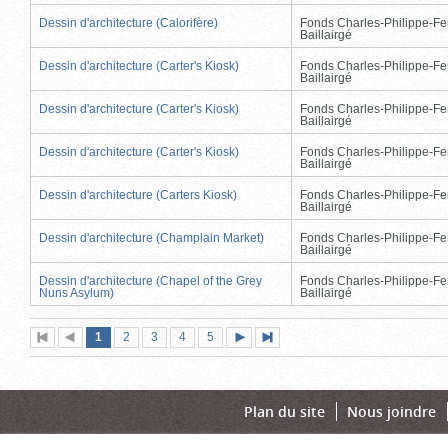
Dessin d'architecture (Calorifère)
Fonds Charles-Philippe-Fe
Baillairgé
Dessin d'architecture (Carter's Kiosk)
Fonds Charles-Philippe-Fe
Baillairgé
Dessin d'architecture (Carter's Kiosk)
Fonds Charles-Philippe-Fe
Baillairgé
Dessin d'architecture (Carter's Kiosk)
Fonds Charles-Philippe-Fe
Baillairgé
Dessin d'architecture (Carters Kiosk)
Fonds Charles-Philippe-Fe
Baillairgé
Dessin d'architecture (Champlain Market)
Fonds Charles-Philippe-Fe
Baillairgé
Dessin d'architecture (Chapel of the Grey
Fonds Charles-Philippe-Fe
Nuns Asylum)
Baillairgé
Page
(page
Page
Page
Page
Page
1
Première
2
Page
3
4
5
Page
Dernière
actuelle)
page
précédente
suivante
page
Plan du site
Nous joindre