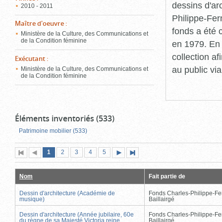
dessins d'ar
2010 - 2011
Philippe-Fer
Maître d'oeuvre
:
fonds a été c
Ministère de la Culture, des Communications et
de la Condition féminine
en 1979. En 
collection a
Exécutant
:
au public vi
Ministère de la Culture, des Communications et
de la Condition féminine
Éléments inventoriés (533)
Patrimoine mobilier (533)
Page
(page
Page
Page
Page
Page
1
Première
2
Page
3
4
5
Page
Dernière
actuelle)
page
précédente
suivante
page
Nom
Fait partie de
Dessin d'architecture (Académie de
Fonds Charles-Philippe-Fe
musique)
Baillairgé
Dessin d'architecture (Année jubilaire, 60e
Fonds Charles-Philippe-Fe
du règne de sa Majesté Victoria reine
Baillairgé