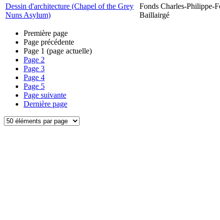
Dessin d'architecture (Chapel of the Grey
Fonds Charles-Philippe-F
Nuns Asylum)
Baillairgé
Première page
Page précédente
Page
1
(page actuelle)
Page
2
Page
3
Page
4
Page
5
Page suivante
Dernière page