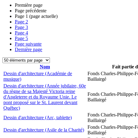
Première page
Page précédente
Page
1
(page actuelle)
Page
2
Page
3
Page
4
Page
5
Page suivante
Dernière page
Nom
Fait partie 
Dessin d'architecture (Académie de
Fonds Charles-Philippe-F
musique)
Baillairgé
Dessin d'architecture (Année jubilaire, 60e
du règne de sa Majesté Victoria reine
Fonds Charles-Philippe-F
d'Angleterre et du Royaume Unie. Le
Baillairgé
pont proposé sur le St. Laurent devant
Québec)
Fonds Charles-Philippe-F
Dessin d'architecture (Arc, tablette)
Baillairgé
Fonds Charles-Philippe-F
Dessin d'architecture (Asile de la Charité)
Baillairgé