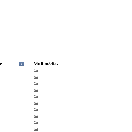
é
Multimédias