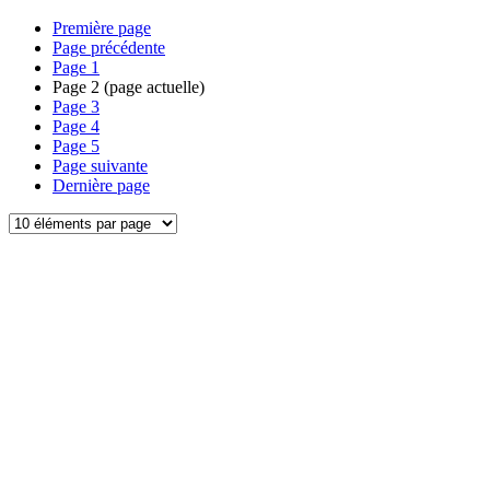
Première page
Page précédente
Page
1
Page
2
(page actuelle)
Page
3
Page
4
Page
5
Page suivante
Dernière page