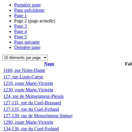
Première page
Page précédente
Page
1
Page
2
(page actuelle)
Page
3
Page
4
Page
5
Page suivante
Dernière page
Nom
Fai
1160, rue Notre-Dame
117, rue Louis-Caron
1210, route Marie-Victorin
1230, route Marie-Victorin
124, rue de Monseigneur-Plessis
127-131, rue du Curé-Brassard
127-135, rue du Curé-Ferland
127-139, rue de Monseigneur-Signay
1290, route Marie-Victorin
134-136, rue du Curé-Ferland