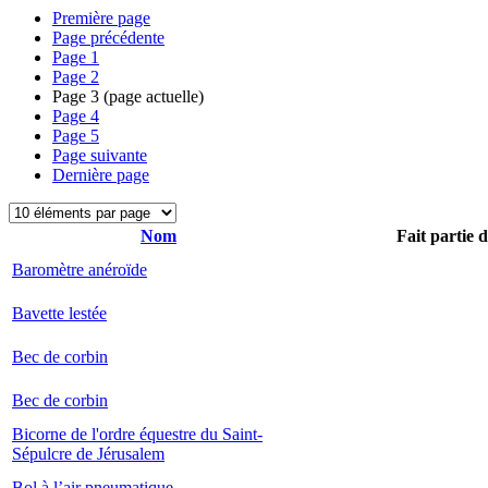
Première page
Page précédente
Page
1
Page
2
Page
3
(page actuelle)
Page
4
Page
5
Page suivante
Dernière page
Nom
Fait partie 
Baromètre anéroïde
Bavette lestée
Bec de corbin
Bec de corbin
Bicorne de l'ordre équestre du Saint-
Sépulcre de Jérusalem
Bol à l’air pneumatique