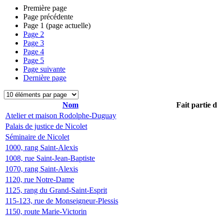
Première page
Page précédente
Page
1
(page actuelle)
Page
2
Page
3
Page
4
Page
5
Page suivante
Dernière page
Nom
Fait partie 
Atelier et maison Rodolphe-Duguay
Palais de justice de Nicolet
Séminaire de Nicolet
1000, rang Saint-Alexis
1008, rue Saint-Jean-Baptiste
1070, rang Saint-Alexis
1120, rue Notre-Dame
1125, rang du Grand-Saint-Esprit
115-123, rue de Monseigneur-Plessis
1150, route Marie-Victorin