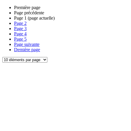
Première page
Page précédente
Page
1
(page actuelle)
Page
2
Page
3
Page
4
Page
5
Page suivante
Dernière page