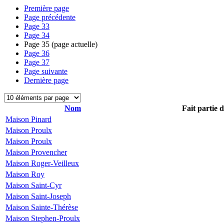
Première page
Page précédente
Page
33
Page
34
Page
35
(page actuelle)
Page
36
Page
37
Page suivante
Dernière page
Nom
Fait partie 
Maison Pinard
Maison Proulx
Maison Proulx
Maison Provencher
Maison Roger-Veilleux
Maison Roy
Maison Saint-Cyr
Maison Saint-Joseph
Maison Sainte-Thérèse
Maison Stephen-Proulx